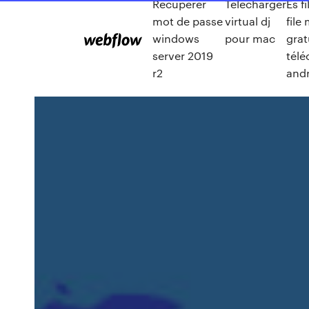
Recuperer
Telecharger
Es f
mot de passe
virtual dj
file
windows
pour mac
grat
server 2019
télé
r2
and