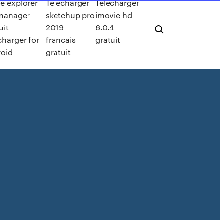
ile explorer
Telecharger
Telecharger
 manager
sketchup pro
imovie hd
uit
2019
6.0.4
charger for
francais
gratuit
roid
gratuit