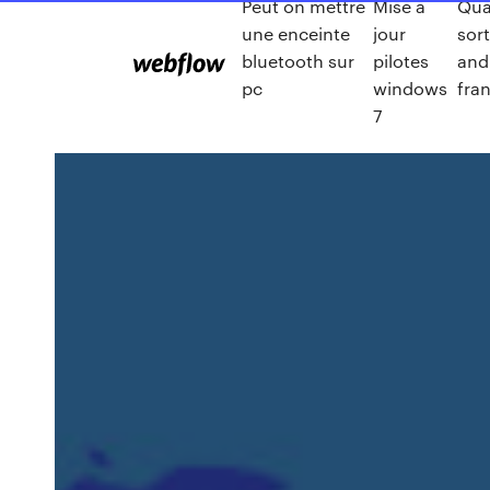
Peut on mettre
Mise à
Qua
une enceinte
jour
sort
bluetooth sur
pilotes
and
pc
windows
fra
7