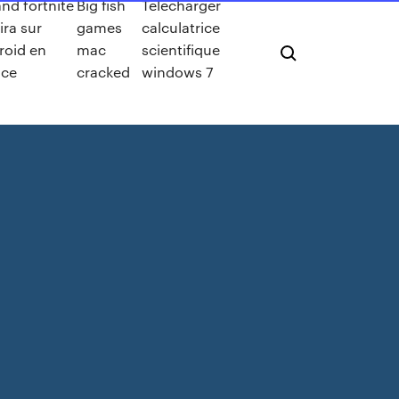
nd fortnite
Big fish
Telecharger
ira sur
games
calculatrice
roid en
mac
scientifique
nce
cracked
windows 7