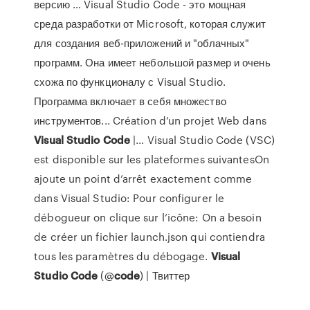
версию … Visual Studio Code - это мощная
среда разработки от Microsoft, которая служит
для создания веб-приложений и "облачных"
программ. Она имеет небольшой размер и очень
схожа по функционалу с Visual Studio.
Программа включает в себя множество
инструментов... Création d’un projet Web dans
Visual
Studio
Code
|… Visual Studio Code (VSC)
est disponible sur les plateformes suivantesOn
ajoute un point d’arrêt exactement comme
dans Visual Studio: Pour configurer le
débogueur on clique sur l’icône: On a besoin
de créer un fichier launch.json qui contiendra
tous les paramètres du débogage.
Visual
Studio
Code
(@
code
) | Твиттер