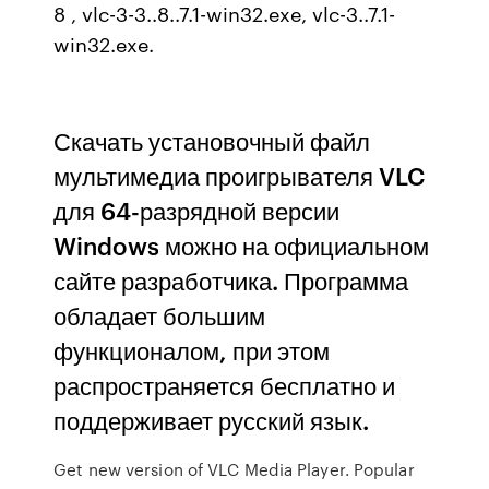
8 , vlc-3-3..8..7.1-win32.exe, vlc-3..7.1-
win32.exe.
Скачать установочный файл
мультимедиа проигрывателя VLC
для 64-разрядной версии
Windows можно на официальном
сайте разработчика. Программа
обладает большим
функционалом, при этом
распространяется бесплатно и
поддерживает русский язык.
Get new version of VLC Media Player. Popular