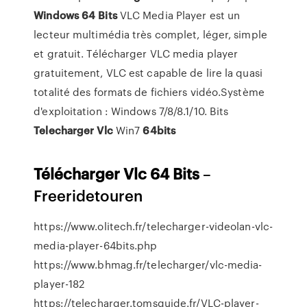
Windows
64
Bits
VLC Media Player est un
lecteur multimédia très complet, léger, simple
et gratuit. Télécharger VLC media player
gratuitement, VLC est capable de lire la quasi
totalité des formats de fichiers vidéo.Système
d'exploitation : Windows 7/8/8.1/10. Bits
Telecharger
Vlc
Win7
64
bits
Télécharger Vlc
64
Bits
–
Freeridetouren
https://www.olitech.fr/telecharger-videolan-vlc-
media-player-64bits.php
https://www.bhmag.fr/telecharger/vlc-media-
player-182
https://telecharger.tomsguide.fr/VLC-player-