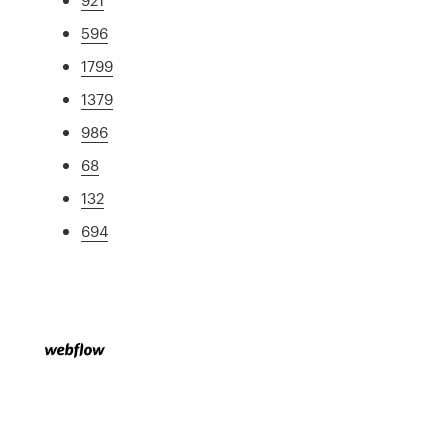
596
1799
1379
986
68
132
694