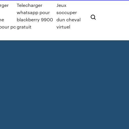
rger
Telecharger
Jeux
whatsapp pour
soccuper
ne
blackberry 9900
dun cheval
 pour pc
gratuit
virtuel