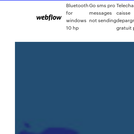
Bluetooth
Go sms pro
Telecha
for
messages
caisse
windows
not sending
deparg
10 hp
gratuit