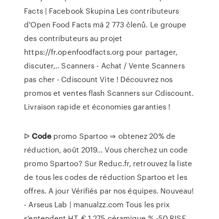
Facts | Facebook
Skupina Les contributeurs
d'Open Food Facts má 2 773 členů. Le groupe
des contributeurs au projet
https://fr.openfoodfacts.org pour partager,
discuter,..
Scanners - Achat / Vente Scanners
pas cher - Cdiscount
Vite ! Découvrez nos
promos et ventes flash Scanners sur Cdiscount.
Livraison rapide et économies garanties !
ᐅ
Code
promo Spartoo ⇒ obtenez 20% de
réduction, août 2019…
Vous cherchez un code
promo Spartoo? Sur Reduc.fr, retrouvez la liste
de tous les codes de réduction Spartoo et les
offres. A jour Vérifiés par nos équipes.
Nouveau!
- Arseus Lab | manualzz.com
Tous les prix
s’entendent HT. € 1.275 céramique % -50 RISE