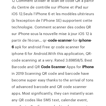
12 Comment utiliser le scan de code QR à partir
du Centre de contrôle sur iPhone et iPad sur
iOS 12.Seuls l’iPhone 6 et les modèles ultérieurs
(à l’exception de l’iPhone SE) supportent cette
technologie. Comment scanner des codes QR
sur iPhone sous la nouvelle mise à jour iOS 12 à
partir de l’écran... qr-
code
-
scanner
-for-
iphone
-
6
apk for android Free qr code scanner for
iphone 6 for Android.With this application, QR-
code scanning at a very. Rated 3.69858/5. Best
Barcode and QR
Code
Scanner
Apps for
iPhone
in 2019 Scanning QR code and barcode have
become super easy thanks to the arrival of tons
of advanced barcode and QR code scanner
apps. Most significantly, they can instantly scan
any QR codes like SMS text, calendar event,