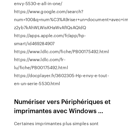
envy-5530-e-all-in-one/
https://www.google.com/search?
num=100&q=num%C3%A9riser+un+document+avec+imp
z2yb7kAhWLWisKHaWvAfIQsAQIdQ
https://apps.apple.com/fr/app/hp-
smart/id469284907
https://www.ldlc.com/fiche/PB00175492.html
https://www.ldlc.com/fr-
lu/fiche/PB00175492.html
https://docplayer.fr/3602305-Hp-envy-e-tout-
en-un-serie-5530.html
Numériser vers Périphériques et
imprimantes avec Windows ...
Certaines imprimantes plus simples sont