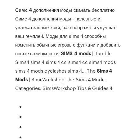
Симс
4
дополнения моды скачать бесплатно
Симс 4 дополнения моды - полезные и
увлекательные хаки, разнообразят и улучшат
ваш гемплей. Моды для sims 4 способны
изменить обычные игровые функции и добавить
новые возможности.
SIMS
4
mods
| Tumblr
Sims4 sims 4 sims 4 cc sims4 cc sims4 mods
sims 4 mods eyelashes sims 4... The
Sims
4
Mods
| SimsWorkshop The Sims 4 Mods.
Categories. SimsWorkshop Tips & Guides 4.