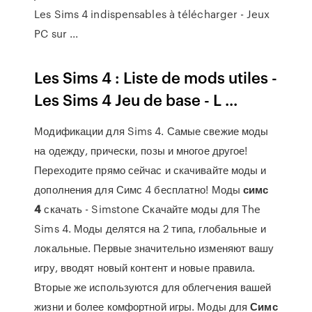
Les Sims 4 indispensables à télécharger - Jeux
PC sur ...
Les Sims 4 : Liste de mods utiles -
Les Sims 4 Jeu de base - L ...
Модификации для Sims 4. Самые свежие моды
на одежду, прически, позы и многое другое!
Переходите прямо сейчас и скачивайте моды и
дополнения для Симс 4 бесплатно! Моды
симс
4
скачать - Simstone Скачайте моды для The
Sims 4. Моды делятся на 2 типа, глобальные и
локальные. Первые значительно изменяют вашу
игру, вводят новый контент и новые правила.
Вторые же используются для облегчения вашей
жизни и более комфортной игры. Моды для
Симс