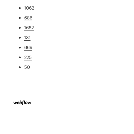
1062
686
1682
131
669
225
50