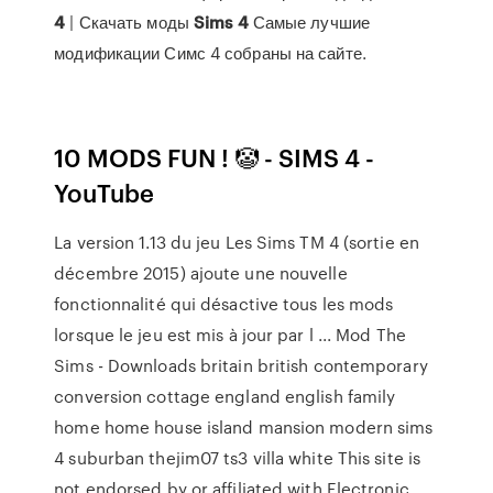
4
| Скачать моды
Sims
4
Самые лучшие
модификации Симс 4 собраны на сайте.
10 MODS FUN ! 🤡 - SIMS 4 -
YouTube
La version 1.13 du jeu Les Sims TM 4 (sortie en
décembre 2015) ajoute une nouvelle
fonctionnalité qui désactive tous les mods
lorsque le jeu est mis à jour par l ... Mod The
Sims - Downloads britain british contemporary
conversion cottage england english family
home home house island mansion modern sims
4 suburban thejim07 ts3 villa white This site is
not endorsed by or affiliated with Electronic