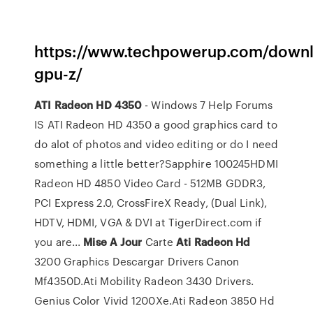
https://www.techpowerup.com/down
gpu-z/
ATI
Radeon
HD
4350
- Windows 7 Help Forums
IS ATI Radeon HD 4350 a good graphics card to
do alot of photos and video editing or do I need
something a little better?Sapphire 100245HDMI
Radeon HD 4850 Video Card - 512MB GDDR3,
PCI Express 2.0, CrossFireX Ready, (Dual Link),
HDTV, HDMI, VGA & DVI at TigerDirect.com if
you are...
Mise
A
Jour
Carte
Ati
Radeon
Hd
3200 Graphics Descargar Drivers Canon
Mf4350D.Ati Mobility Radeon 3430 Drivers.
Genius Color Vivid 1200Xe.Ati Radeon 3850 Hd