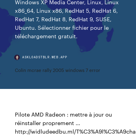
Windows XP Media Center, Linux, Linux
x86_64, Linux x86, RedHat 5, RedHat 6,
RedHat 7, RedHat 8, RedHat 9, SUSE,
Ubuntu. Sélectionner fichier pour le
téléchargement gratuit.
ASKLOADSTBLR.WEB.APP
Colin mcrae rally 2005 windows 7 error
Pilote AMD Radeon : mettre à jour ou
réinstaller proprement ...
http://widludeedbu.ml/T%C3%A9l%C3%A9char