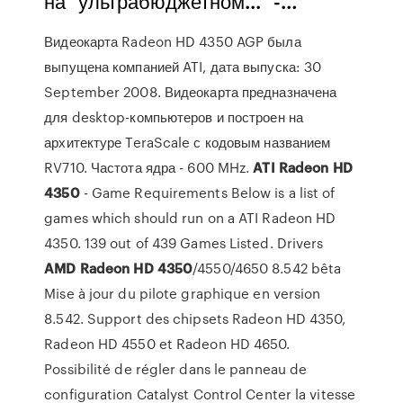
на "ультрабюджетном..." -…
Видеокарта Radeon HD 4350 AGP была
выпущена компанией ATI, дата выпуска: 30
September 2008. Видеокарта предназначена
для desktop-компьютеров и построен на
архитектуре TeraScale с кодовым названием
RV710. Частота ядра - 600 MHz.
ATI
Radeon
HD
4350
- Game Requirements Below is a list of
games which should run on a ATI Radeon HD
4350. 139 out of 439 Games Listed. Drivers
AMD
Radeon
HD
4350
/4550/4650 8.542 bêta
Mise à jour du pilote graphique en version
8.542. Support des chipsets Radeon HD 4350,
Radeon HD 4550 et Radeon HD 4650.
Possibilité de régler dans le panneau de
configuration Catalyst Control Center la vitesse