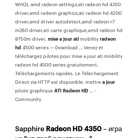
WHQL amd radeon settings,ati radeon hd 4350
driver,amd radeon graphics,ati radeon hd 4200
driver,amd driver autodetect,amd radeon r7
m260 driver,ati carte graphique,amd radeon hd
8750m driver,
mise
a jour
ati
mobility
radeon
hd
4500 series — Download ... Venez et
téléchargez pilotes pour mise a jour ati mobility
radeon hd 4500 series gratuitement.
Téléchargements rapides. Le Téléchargement
Direct via HTTP est disponible. mettre
a jour
pilote graphique
ATI
Radeon
HD
... -
Community
Sapphire
Radeon
HD
4350
– игра