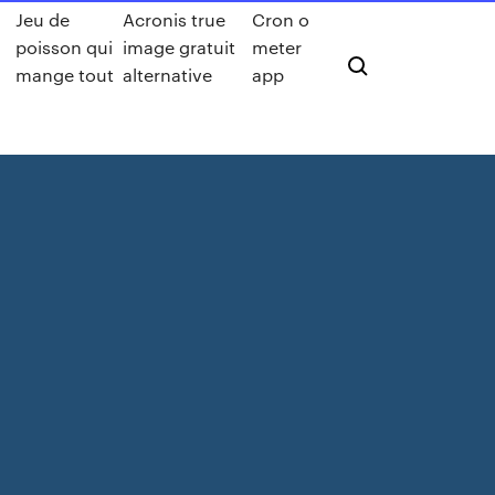
Jeu de
Acronis true
Cron o
poisson qui
image gratuit
meter
mange tout
alternative
app