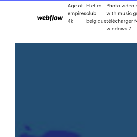
Age of
H et m
Photo video
empires
club
with music gr
4k
belgique
télécharger f
windows 7