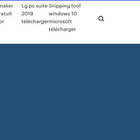
 maker
Lg pc suite
Snipping tool
atuit
2019
windows 10
or
télécharger
microsoft
télécharger