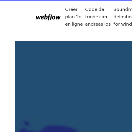
Créer
Code de
Soundm
plan 2d
triche san
definiti
en ligne
andreas ios
for win