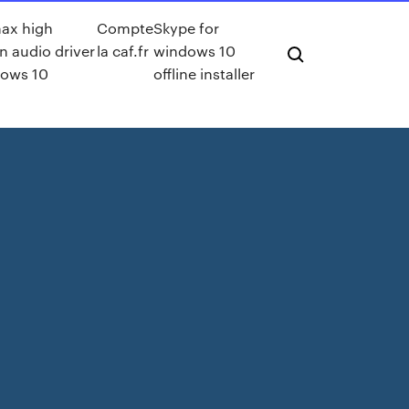
ax high
Compte
Skype for
on audio driver
la caf.fr
windows 10
dows 10
offline installer