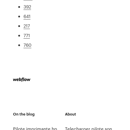
392
641
217
771
760
On the blog
About
Pilote imprimante hp
Telecharger pilote son