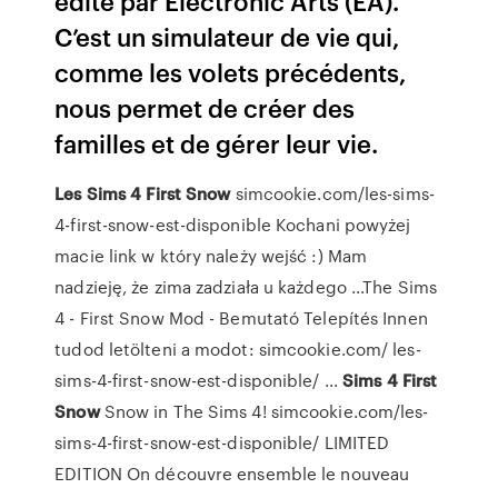
édité par Electronic Arts (EA).
C’est un simulateur de vie qui,
comme les volets précédents,
nous permet de créer des
familles et de gérer leur vie.
Les
Sims
4
First
Snow
simcookie.com/les-sims-
4-first-snow-est-disponible Kochani powyżej
macie link w który należy wejść :) Mam
nadzieję, że zima zadziała u każdego ...The Sims
4 - First Snow Mod - Bemutató Telepítés Innen
tudod letölteni a modot: simcookie.com/ les-
sims-4-first-snow-est-disponible/ ...
Sims
4
First
Snow
Snow in The Sims 4! simcookie.com/les-
sims-4-first-snow-est-disponible/ LIMITED
EDITION On découvre ensemble le nouveau