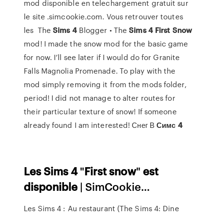
mod disponible en telechargement gratuit sur
le site .simcookie.com. Vous retrouver toutes
les The
Sims
4
Blogger • The
Sims
4
First
Snow
mod! I made the snow mod for the basic game
for now. I’ll see later if I would do for Granite
Falls Magnolia Promenade. To play with the
mod simply removing it from the mods folder,
period! I did not manage to alter routes for
their particular texture of snow! If someone
already found I am interested! Снег В
Симс
4
Les
Sims
4
"
First
snow
"
est
disponible
| SimCookie...
Les Sims 4 : Au restaurant (The Sims 4: Dine