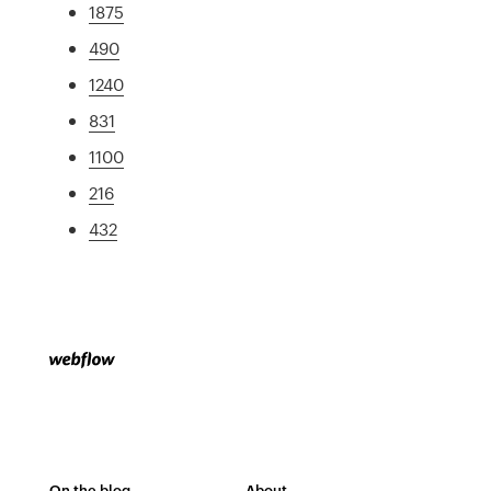
1875
490
1240
831
1100
216
432
On the blog
About