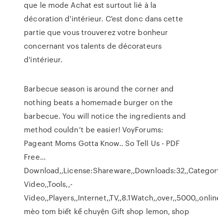
que le mode Achat est surtout lié à la
décoration d'intérieur. C'est donc dans cette
partie que vous trouverez votre bonheur
concernant vos talents de décorateurs
d'intérieur.
Barbecue season is around the corner and
nothing beats a homemade burger on the
barbecue. You will notice the ingredients and
method couldn’t be easier!
VoyForums:
Pageant Moms Gotta Know.. So Tell Us - PDF
Free…
Download,,License:Shareware,,Downloads:32,,Categor
Video,,Tools,,-
Video,,Players,,Internet,,TV,,8.1Watch,,over,,5000,,onl
mèo tom biết kể chuyện
Gift shop lemon, shop