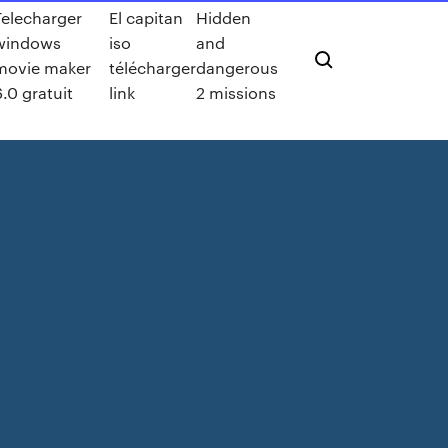
Telecharger
El capitan
Hidden
windows
iso
and
movie maker
télécharger
dangerous
6.0 gratuit
link
2 missions