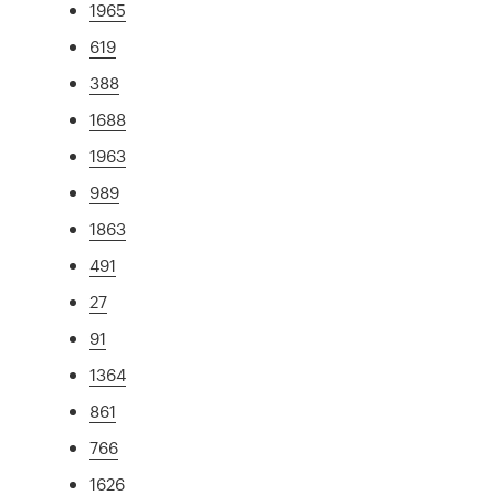
1965
619
388
1688
1963
989
1863
491
27
91
1364
861
766
1626