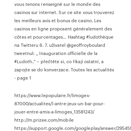
vous tenons renseigné sur le monde des
casinos sur internet. Sur ce site vous trouverez
les meilleurs avis et bonus de casino. Les
casinos en ligne proposent généralement des
côtes et pourcentages…
Hashtag #ludothèque
na Twitteru
6. 7. uživatel @geoffroyboulard
tweetnul: „ Inauguration officielle de la
#Ludoth..“ – přečtěte si, co říkají ostatní, a
zapojte se do konverzace.
Toutes les actualités
- page 1
https://www.lepopulaire.fr/limoges-
87000/actualites/l-antre-jeux-un-bar-pour-
jouer-entre-amis-a-limoges_13581243/
http://m.prizee.com/mobile
https://support.google.com/googleplay/answer/29545