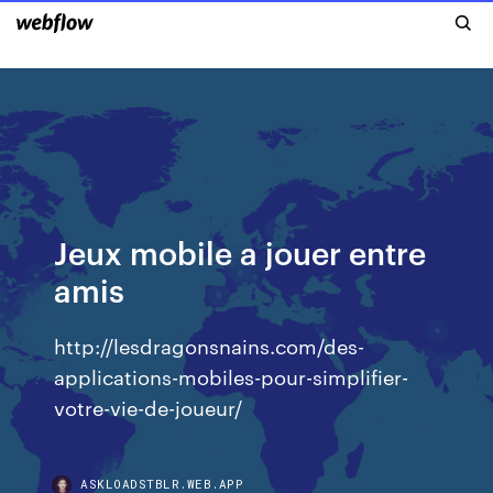
Jeux mobile a jouer entre
amis
http://lesdragonsnains.com/des-
applications-mobiles-pour-simplifier-
votre-vie-de-joueur/
ASKLOADSTBLR.WEB.APP