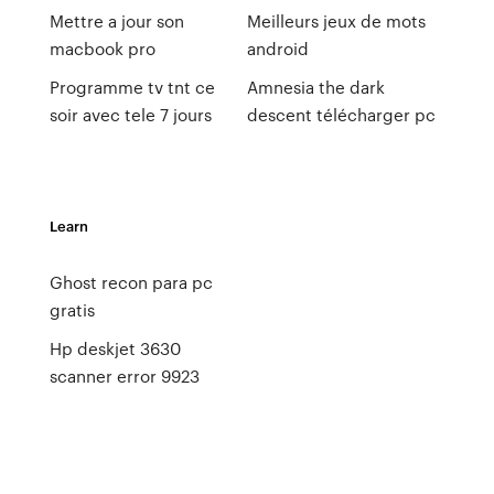
Mettre a jour son
Meilleurs jeux de mots
macbook pro
android
Programme tv tnt ce
Amnesia the dark
soir avec tele 7 jours
descent télécharger pc
Learn
Ghost recon para pc
gratis
Hp deskjet 3630
scanner error 9923