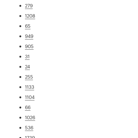
279
1208
65
949
905
31
24
255
1133
1104
66
1026
536
1739