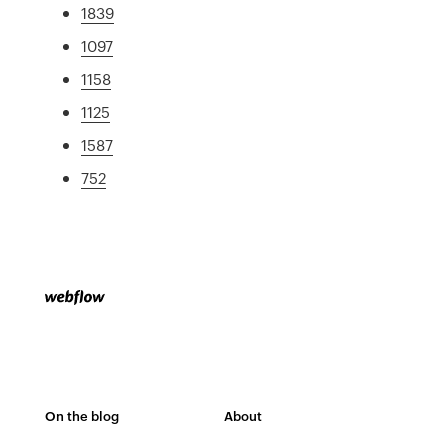
1839
1097
1158
1125
1587
752
On the blog
About