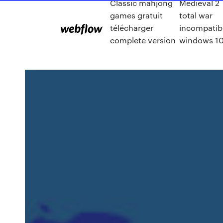
Classic mahjong
Medieval 2
games gratuit
total war
télécharger
incompatib
complete version
windows 1