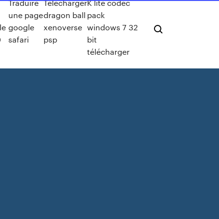
Traduire
Telecharger
K lite codec
une page
dragon ball
pack
le
google
xenoverse
windows 7 32
0
safari
psp
bit
télécharger