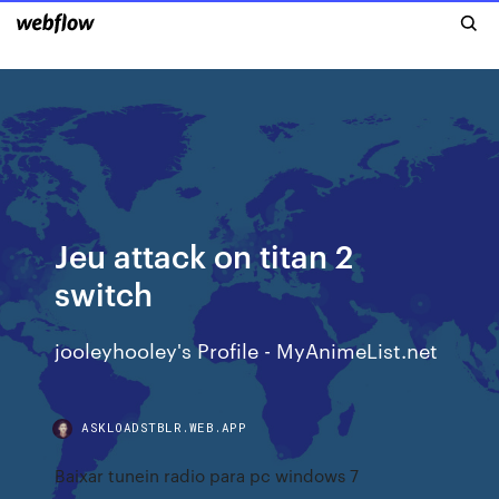
Jeu attack on titan 2
switch
jooleyhooley's Profile - MyAnimeList.net
ASKLOADSTBLR.WEB.APP
Baixar tunein radio para pc windows 7