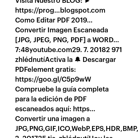
https://prog…blogspot.com
Como Editar PDF 2019…
Convertir Imagen Escaneada
[JPG, JPEG, PNG, PDF] a WORD…
7:48youtube.com29. 7. 20182 971
zhlédnutíActiva la 🔔 Descargar
PDFelement gratis:
https://goo.gl/C5p9wW
Compruebe la guía completa
para la edición de PDF
escaneados aquí: https…
Convertir una imagen a
JPG,PNG,GIF,ICO,WebP,EPS,HDR,BMP,
2. 201735 tis. zhlédnutíHoy les