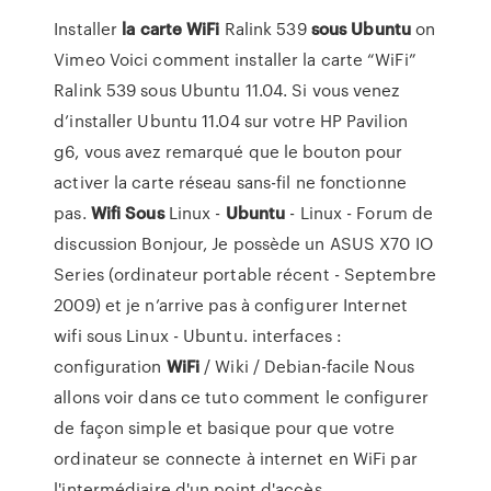
Installer
la carte
WiFi
Ralink 539
sous
Ubuntu
on
Vimeo Voici comment installer la carte “WiFi”
Ralink 539 sous Ubuntu 11.04. Si vous venez
d’installer Ubuntu 11.04 sur votre HP Pavilion
g6, vous avez remarqué que le bouton pour
activer la carte réseau sans-fil ne fonctionne
pas.
Wifi
Sous
Linux -
Ubuntu
- Linux - Forum de
discussion Bonjour, Je possède un ASUS X70 IO
Series (ordinateur portable récent - Septembre
2009) et je n’arrive pas à configurer Internet
wifi sous Linux - Ubuntu. interfaces :
configuration
WiFi
/ Wiki / Debian-facile Nous
allons voir dans ce tuto comment le configurer
de façon simple et basique pour que votre
ordinateur se connecte à internet en WiFi par
l'intermédiaire d'un point d'accès,