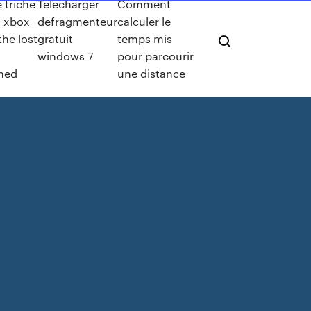
 triche
Telecharger
Comment
4 xbox
defragmenteur
calculer le
the lost
gratuit
temps mis
windows 7
pour parcourir
ned
une distance