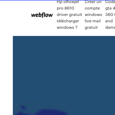
Hp officejet
Créer un
Code
pro 8610
compte
gta 
driver gratuit
windows
360 
télécharger
live mail
and
windows 7
gratuit
dam