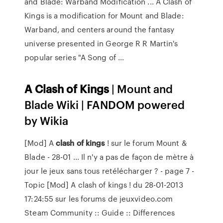
and Blade: Warband Modification ... A Clash of
Kings is a modification for Mount and Blade:
Warband, and centers around the fantasy
universe presented in George R R Martin's
popular series "A Song of ...
A
Clash
of
Kings
| Mount and
Blade Wiki | FANDOM powered
by Wikia
[Mod] A
clash
of
kings
! sur le forum Mount &
Blade - 28-01 ... Il n'y a pas de façon de mètre à
jour le jeux sans tous retélécharger ? - page 7 -
Topic [Mod] A clash of kings ! du 28-01-2013
17:24:55 sur les forums de jeuxvideo.com
Steam Community :: Guide :: Differences