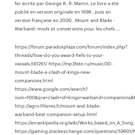
fer écrite par George R. R. Martin. Le livre a été
publié en version originale en 1998 , puis en
version française en 2000 . Mount and Blade -
Warband: mods et conversions pour les chefs ...
https://forum.paradoxplaza.com/forum/index.php?
threads/how-do-you-award-fiefs-to-your-
vassals.561261/ https://mp3fate.ru/music/30-
mount-blade-a-clash-of-kings-new-
companions.html
https://www.google.com/search?
num=100&q=a+clash+of+kings+warband+companions&
http://agro-filieres.fr/mount-and-blade-
warband-best-companion-setup.html
https://en.wikipedia.org/wiki/Works_based_on_A_Song_
https://gaming.stackexchange.com/questions/59601/