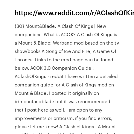
https://www.reddit.com/r/AClashOf
{30} Mount&Blade: A Clash Of Kings | New
companions. What is ACOK? A Clash Of Kings is
a Mount & Blade: Warband mod based on the tv
show/books A Song of Ice And Fire, A Game Of
Thrones. Links to the mod page can be found
below. ACOK 3.0 Companion Guide :
AClashOfKings - reddit I have written a detailed
companion guide for A Clash of Kings mod on
Mount & Blade. I posted it originally on
/r/mountandblade but it was recommended
that I post here as well. I am open to any
improvements or criticism, if you find errors,
please let me know! A Clash of Kings - A Mount