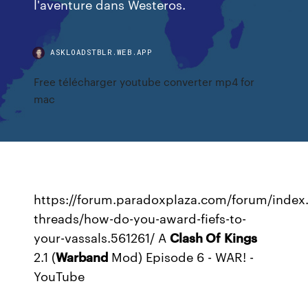
l'aventure dans Westeros.
ASKLOADSTBLR.WEB.APP
Free télécharger youtube converter mp4 for
mac
https://forum.paradoxplaza.com/forum/index
threads/how-do-you-award-fiefs-to-
your-vassals.561261/
A
Clash Of
Kings
2.1 (
Warband
Mod) Episode 6 - WAR! -
YouTube