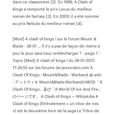
dans ce classement [2]. En 1999, A Clash of
Kings a remporté le prix Locus du meilleur
roman de fantasy [3]. En 2000, il a été nommé
au prix Nebula du meilleur roman [4].
[Mod] A clash of kings ! sur le forum Mount &
Blade - 28-01 ... Il n'y a pas de façon de mètre à
jour le jeux sans tous retélécharger ? - page 7 -
Topic [Mod] A clash of kings ! du 28-01-2013
17:24:55 sur les forums de jeuxvideo.com A
Clash Of Kings - Mount&Blade : Warband @ wiki
- アットウィキ Mount&Blade:WarbandのMOD「A
Clash Of Kings」及び「A World Of Ice And FIre」
のページです。 A Clash of Kings — Wikipédia A
Clash of Kings (littéralement « un choc de rois
») est le deuxième livre de la saga Le Trône de